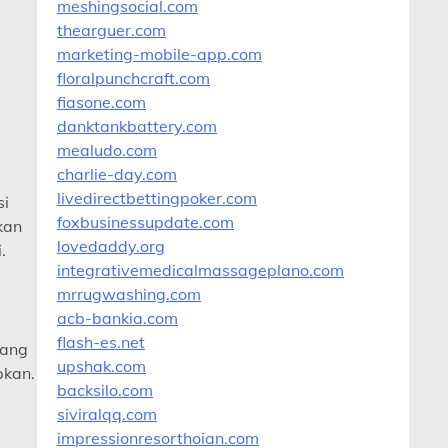
meshingsocial.com
thearguer.com
marketing-mobile-app.com
floralpunchcraft.com
fiasone.com
danktankbattery.com
mealudo.com
charlie-day.com
livedirectbettingpoker.com
si
foxbusinessupdate.com
kan
lovedaddy.org
.
integrativemedicalmassageplano.com
mrrugwashing.com
acb-bankia.com
flash-es.net
yang
upshak.com
pkan.
backsilo.com
siviralqq.com
impressionresorthoian.com