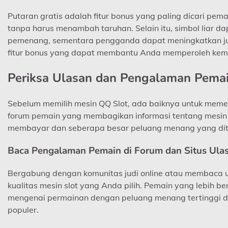
Putaran gratis adalah fitur bonus yang paling dicari p
tanpa harus menambah taruhan. Selain itu, simbol liar 
pemenang, sementara pengganda dapat meningkatkan ju
fitur bonus yang dapat membantu Anda memperoleh keme
Periksa Ulasan dan Pengalaman Pemai
Sebelum memilih mesin QQ Slot, ada baiknya untuk memer
forum pemain yang membagikan informasi tentang mesin s
membayar dan seberapa besar peluang menang yang di
Baca Pengalaman Pemain di Forum dan Situs Ula
Bergabung dengan komunitas judi online atau membaca 
kualitas mesin slot yang Anda pilih. Pemain yang lebih
mengenai permainan dengan peluang menang tertinggi d
populer.