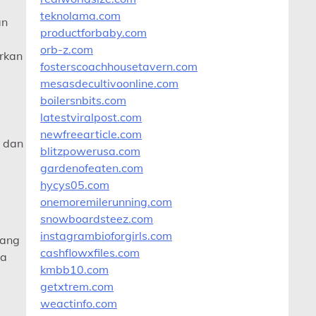
teknolama.com
an
productforbaby.com
orb-z.com
rkan
fosterscoachhousetavern.com
mesasdecultivoonline.com
boilersnbits.com
latestviralpost.com
newfreearticle.com
i dan
blitzpowerusa.com
gardenofeaten.com
hycys05.com
onemoremilerunning.com
snowboardsteez.com
instagrambioforgirls.com
tang
cashflowxfiles.com
ga
kmbb10.com
getxtrem.com
weactinfo.com