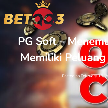
Skip
to
content
PG Soft – Menem
Memiliki Peluang
Posted on
February 13, 