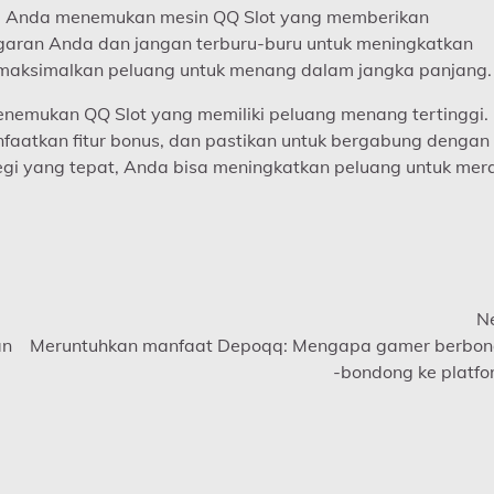
Jika Anda menemukan mesin QQ Slot yang memberikan
garan Anda dan jangan terburu-buru untuk meningkatkan
maksimalkan peluang untuk menang dalam jangka panjang.
nemukan QQ Slot yang memiliki peluang menang tertinggi. P
nfaatkan fitur bonus, dan pastikan untuk bergabung dengan 
ategi yang tepat, Anda bisa meningkatkan peluang untuk mer
Ne
an
Meruntuhkan manfaat Depoqq: Mengapa gamer berbo
-bondong ke platfor