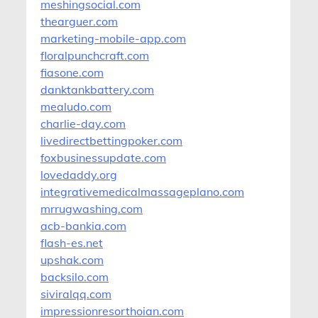
meshingsocial.com
thearguer.com
marketing-mobile-app.com
floralpunchcraft.com
fiasone.com
danktankbattery.com
mealudo.com
charlie-day.com
livedirectbettingpoker.com
foxbusinessupdate.com
lovedaddy.org
integrativemedicalmassageplano.com
mrrugwashing.com
acb-bankia.com
flash-es.net
upshak.com
backsilo.com
siviralqq.com
impressionresorthoian.com