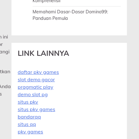
Komprehensif
Memahami Dasar-Dasar Domino99:
Panduan Pemula
 ini
or
angi
LINK LAINNYA
tkan
daftar pkv games
slot demo gacor
 Anda
pragmatic play
s
demo slot pg
situs pkv
situs pkv games
bandarqq
situs qq
pkv games