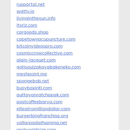
rusportal.net
watty.io
livinginthesun.info
itsriz.com
cargoods.shop
capetownacupuncture.com
bitcoinvideospro.com
cosmiccrowcollective.com
alain-jacquet.com
gotisouizakayabakeneko.com
meshpoint.me
spongebob.net
busyboxintl.com
auttayanratchapak.com
postcoffeebarva.com
elteatromilliondollar.com
burgerkingfranchise.org
vallarpadathamma.net
realworldsize.com