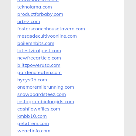
teknolama.com
productforbaby.com
orb-z.com
fosterscoachhousetavern.com
mesasdecultivoonline.com
boilersnbits.com
latestviralpost.com
newfreearticle.com
blitzpowerusa.com
gardenofeaten.com
hycys05.com
onemoremilerunning.com
snowboardsteez.com
instagrambioforgirls.com
cashflowxfiles.com
kmbb10.com
getxtrem.com
weactinfo.com