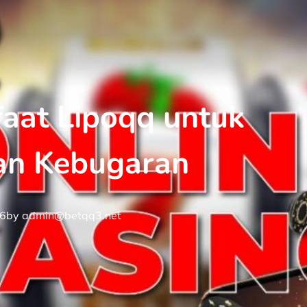
faat Lipoqq untuk
an Kebugaran
26
by
admin@betqq3.net