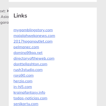
xt:
Links
 Asia
ggara
mygamblingstory.com
majalahwekonews.com
2017hoganoutlet.com
pelmanec.com
domino99qq.net
directoryoftheweb.com
donttellashton.com
rush3studio.com
roro90.com
herzio.com
in-hi5.com
krainafantasy.info
todas-noticias.com
senikartu.com