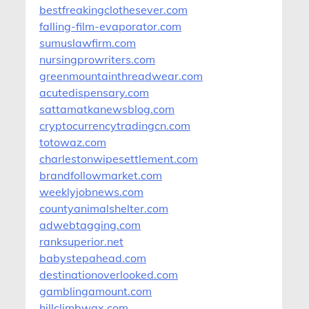
bestfreakingclothesever.com
falling-film-evaporator.com
sumuslawfirm.com
nursingprowriters.com
greenmountainthreadwear.com
acutedispensary.com
sattamatkanewsblog.com
cryptocurrencytradingcn.com
totowaz.com
charlestonwipesettlement.com
brandfollowmarket.com
weeklyjobnews.com
countyanimalshelter.com
adwebtagging.com
ranksuperior.net
babystepahead.com
destinationoverlooked.com
gamblingamount.com
hillclimbwax.com