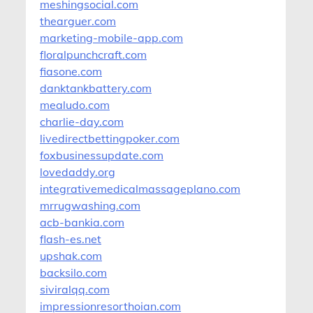
meshingsocial.com
thearguer.com
marketing-mobile-app.com
floralpunchcraft.com
fiasone.com
danktankbattery.com
mealudo.com
charlie-day.com
livedirectbettingpoker.com
foxbusinessupdate.com
lovedaddy.org
integrativemedicalmassageplano.com
mrrugwashing.com
acb-bankia.com
flash-es.net
upshak.com
backsilo.com
siviralqq.com
impressionresorthoian.com