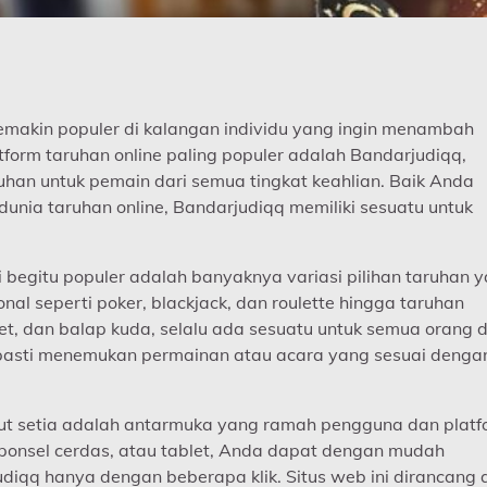
semakin populer di kalangan individu yang ingin menambah
tform taruhan online paling populer adalah Bandarjudiqq,
han untuk pemain dari semua tingkat keahlian. Baik Anda
unia taruhan online, Bandarjudiqq memiliki sesuatu untuk
begitu populer adalah banyaknya variasi pilihan taruhan 
nal seperti poker, blackjack, dan roulette hingga taruhan
et, dan balap kuda, selalu ada sesuatu untuk semua orang d
 pasti menemukan permainan atau acara yang sesuai denga
t setia adalah antarmuka yang ramah pengguna dan platf
ponsel cerdas, atau tablet, Anda dapat dengan mudah
diqq hanya dengan beberapa klik. Situs web ini dirancang 