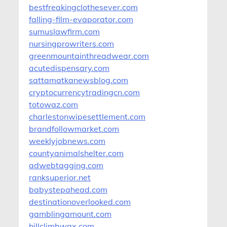
bestfreakingclothesever.com
falling-film-evaporator.com
sumuslawfirm.com
nursingprowriters.com
greenmountainthreadwear.com
acutedispensary.com
sattamatkanewsblog.com
cryptocurrencytradingcn.com
totowaz.com
charlestonwipesettlement.com
brandfollowmarket.com
weeklyjobnews.com
countyanimalshelter.com
adwebtagging.com
ranksuperior.net
babystepahead.com
destinationoverlooked.com
gamblingamount.com
hillclimbwax.com