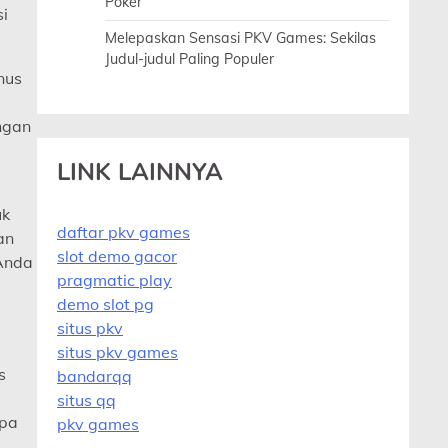
Poker
i
Melepaskan Sensasi PKV Games: Sekilas
Judul-judul Paling Populer
nus
ngan
LINK LAINNYA
uk
daftar pkv games
an
slot demo gacor
 Anda
pragmatic play
demo slot pg
situs pkv
situs pkv games
s
bandarqq
situs qq
apa
pkv games