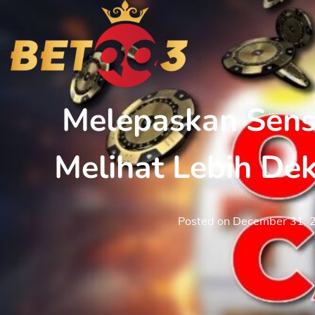
Skip
to
content
Melepaskan Sens
Melihat Lebih De
Posted on
December 31, 