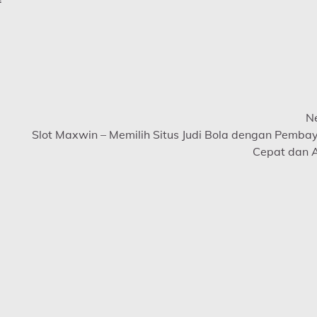
Ne
Slot Maxwin – Memilih Situs Judi Bola dengan Pemba
Cepat dan