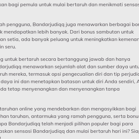
an bagi pemula untuk mulai bertaruh dan menikmati sensas
mah pengguna, Bandarjudiqq juga menawarkan berbagai bo
k mendapatkan lebih banyak. Dari bonus sambutan untuk
gan setia, ada banyak peluang untuk meningkatkan kemena
n seru.
ting untuk bertaruh secara bertanggung jawab dan hanya
darjudiqq menawarkan sejumlah alat dan sumber daya unt
 mereka, termasuk opsi pengecualian diri dan tip perjudi
ya ini dan menetapkan batasan untuk diri Anda sendiri,
nda tetap menyenangkan dan menyenangkan tanpa
aruhan online yang mendebarkan dan mengasyikkan bagi
lihan taruhan, antarmuka yang ramah pengguna, serta bonu
a Bandarjudiqq telah menjadi pilihan populer bagi para
paskan sensasi Bandarjudiqq dan mulai bertaruh hari ini? Si
!