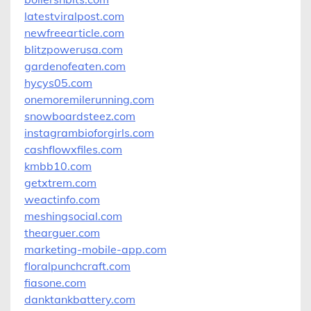
latestviralpost.com
newfreearticle.com
blitzpowerusa.com
gardenofeaten.com
hycys05.com
onemoremilerunning.com
snowboardsteez.com
instagrambioforgirls.com
cashflowxfiles.com
kmbb10.com
getxtrem.com
weactinfo.com
meshingsocial.com
thearguer.com
marketing-mobile-app.com
floralpunchcraft.com
fiasone.com
danktankbattery.com