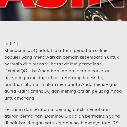
[ad_1]
MaindominoQQ adalah platform perjudian online
populer yang menawarkan pemain kesempatan untuk
bermain dan menang besar dalam permainan
DominoQQ. Jika Anda baru dalam permainan atau
hanya ingin meningkatkan keterampilan Anda,
panduan utama ini akan membantu Anda menavigasi
dunia MaindominoQQ dan meningkatkan peluang Anda
untuk menang.
Pertama dan terutama, penting untuk memahami
aturan permainan. DominoQQ adalah permainan yang
dimainkan dengan satu set domino, biasanya total 28.