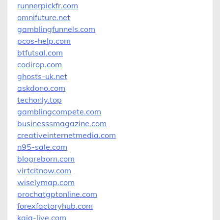
runnerpickfr.com
omnifuture.net
gamblingfunnels.com
pcos-help.com
btfutsal.com
codirop.com
ghosts-uk.net
askdono.com
techonly.top
gamblingcompete.com
businesssmagazine.com
creativeinternetmedia.com
n95-sale.com
blogreborn.com
virtcitnow.com
wiselymap.com
prochatgptonline.com
forexfactoryhub.com
kaja-live.com