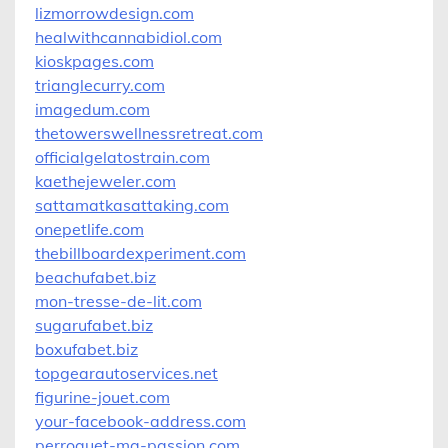
lizmorrowdesign.com
healwithcannabidiol.com
kioskpages.com
trianglecurry.com
imagedum.com
thetowerswellnessretreat.com
officialgelatostrain.com
kaethejeweler.com
sattamatkasattaking.com
onepetlife.com
thebillboardexperiment.com
beachufabet.biz
mon-tresse-de-lit.com
sugarufabet.biz
boxufabet.biz
topgearautoservices.net
figurine-jouet.com
your-facebook-address.com
perroquet-ma-passion.com