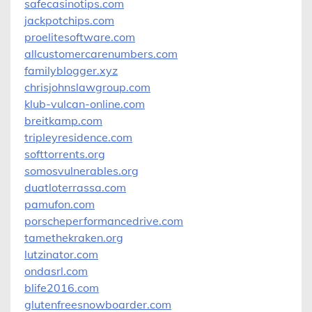
safecasinotips.com
jackpotchips.com
proelitesoftware.com
allcustomercarenumbers.com
familyblogger.xyz
chrisjohnslawgroup.com
klub-vulcan-online.com
breitkamp.com
tripleyresidence.com
softtorrents.org
somosvulnerables.org
duatloterrassa.com
pamufon.com
porscheperformancedrive.com
tamethekraken.org
lutzinator.com
ondasrl.com
blife2016.com
glutenfreesnowboarder.com