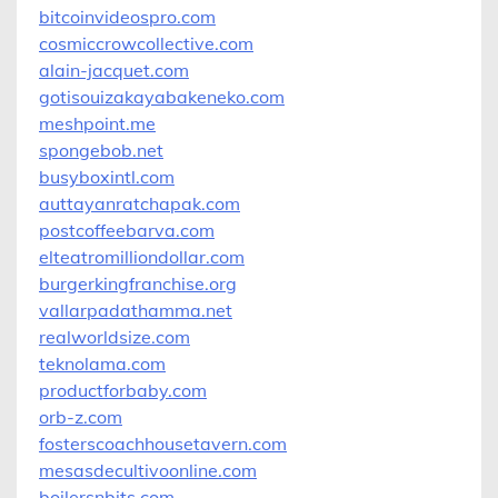
bitcoinvideospro.com
cosmiccrowcollective.com
alain-jacquet.com
gotisouizakayabakeneko.com
meshpoint.me
spongebob.net
busyboxintl.com
auttayanratchapak.com
postcoffeebarva.com
elteatromilliondollar.com
burgerkingfranchise.org
vallarpadathamma.net
realworldsize.com
teknolama.com
productforbaby.com
orb-z.com
fosterscoachhousetavern.com
mesasdecultivoonline.com
boilersnbits.com