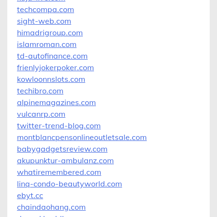
techcompa.com
sight-web.com
himadrigroup.com
islamroman.com
td-autofinance.com
frienlyjokerpoker.com
kowloonnslots.com
techibro.com
alpinemagazines.com
vulcanrp.com
twitter-trend-blog.com
montblancpensonlineoutletsale.com
babygadgetsreview.com
akupunktur-ambulanz.com
whatiremembered.com
linq-condo-beautyworld.com
ebyt.cc
chaindaohang.com