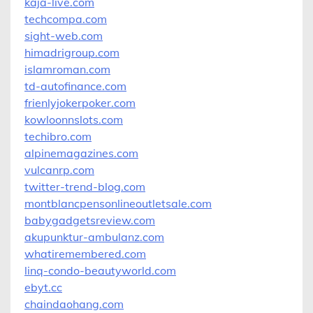
kaja-live.com
techcompa.com
sight-web.com
himadrigroup.com
islamroman.com
td-autofinance.com
frienlyjokerpoker.com
kowloonnslots.com
techibro.com
alpinemagazines.com
vulcanrp.com
twitter-trend-blog.com
montblancpensonlineoutletsale.com
babygadgetsreview.com
akupunktur-ambulanz.com
whatiremembered.com
linq-condo-beautyworld.com
ebyt.cc
chaindaohang.com