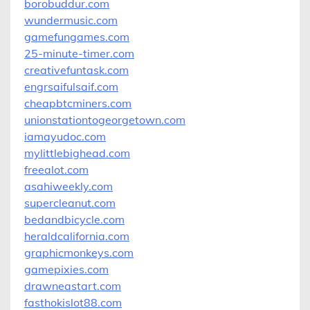
borobuddur.com
wundermusic.com
gamefungames.com
25-minute-timer.com
creativefuntask.com
engrsaifulsaif.com
cheapbtcminers.com
unionstationtogeorgetown.com
iamayudoc.com
mylittlebighead.com
freealot.com
asahiweekly.com
supercleanut.com
bedandbicycle.com
heraldcalifornia.com
graphicmonkeys.com
gamepixies.com
drawneastart.com
fasthokislot88.com