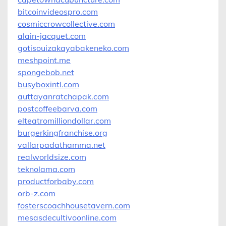
bitcoinvideospro.com
cosmiccrowcollective.com
alain-jacquet.com
gotisouizakayabakeneko.com
meshpoint.me
spongebob.net
busyboxintl.com
auttayanratchapak.com
postcoffeebarva.com
elteatromilliondollar.com
burgerkingfranchise.org
vallarpadathamma.net
realworldsize.com
teknolama.com
productforbaby.com
orb-z.com
fosterscoachhousetavern.com
mesasdecultivoonline.com