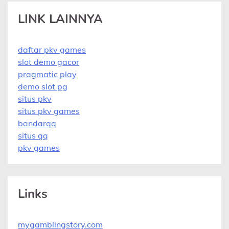
LINK LAINNYA
daftar pkv games
slot demo gacor
pragmatic play
demo slot pg
situs pkv
situs pkv games
bandarqq
situs qq
pkv games
Links
mygamblingstory.com