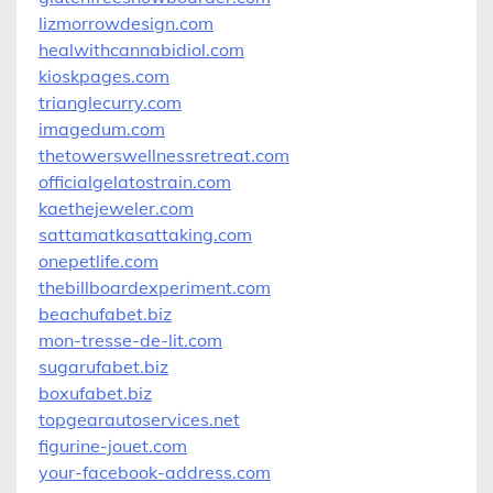
lizmorrowdesign.com
healwithcannabidiol.com
kioskpages.com
trianglecurry.com
imagedum.com
thetowerswellnessretreat.com
officialgelatostrain.com
kaethejeweler.com
sattamatkasattaking.com
onepetlife.com
thebillboardexperiment.com
beachufabet.biz
mon-tresse-de-lit.com
sugarufabet.biz
boxufabet.biz
topgearautoservices.net
figurine-jouet.com
your-facebook-address.com