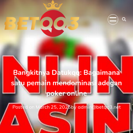
Skip
to
content
Bangkitnya Datukqq: Bagaimana
satu pemain mendominasi adegan
poker online
Posted on
March 25, 2025
by
admin@betqq3.net