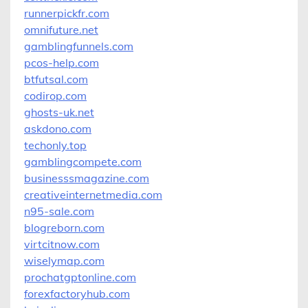
runnerpickfr.com
omnifuture.net
gamblingfunnels.com
pcos-help.com
btfutsal.com
codirop.com
ghosts-uk.net
askdono.com
techonly.top
gamblingcompete.com
businesssmagazine.com
creativeinternetmedia.com
n95-sale.com
blogreborn.com
virtcitnow.com
wiselymap.com
prochatgptonline.com
forexfactoryhub.com