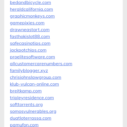
bedandbicycle.com
heraldcalifornia.com
graphicmonkeys.com
gamepixies.com
drawneastart.com
fasthokislot88.com
safecasinotips.com
jackpotchips.com
proelitesoftware.com
allcustomercarenumbers.com
familyblogger.xyz
chrisjohnslawgroup.com
klub-vulcan-online.com
breitkamp.com
tripleyresidence.com
softtorrents.org
somosvulnerables.org
duatloterrassa.com
pamufon.com