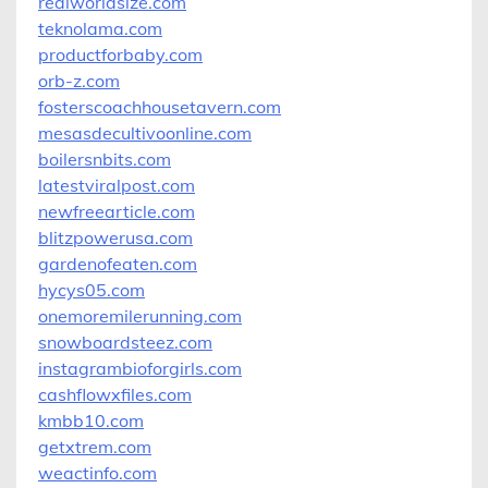
realworldsize.com
teknolama.com
productforbaby.com
orb-z.com
fosterscoachhousetavern.com
mesasdecultivoonline.com
boilersnbits.com
latestviralpost.com
newfreearticle.com
blitzpowerusa.com
gardenofeaten.com
hycys05.com
onemoremilerunning.com
snowboardsteez.com
instagrambioforgirls.com
cashflowxfiles.com
kmbb10.com
getxtrem.com
weactinfo.com