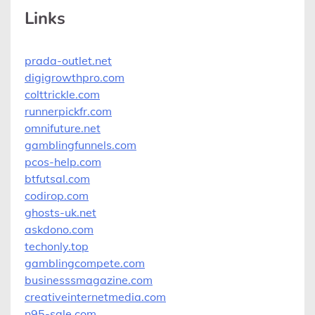
Links
prada-outlet.net
digigrowthpro.com
colttrickle.com
runnerpickfr.com
omnifuture.net
gamblingfunnels.com
pcos-help.com
btfutsal.com
codirop.com
ghosts-uk.net
askdono.com
techonly.top
gamblingcompete.com
businesssmagazine.com
creativeinternetmedia.com
n95-sale.com