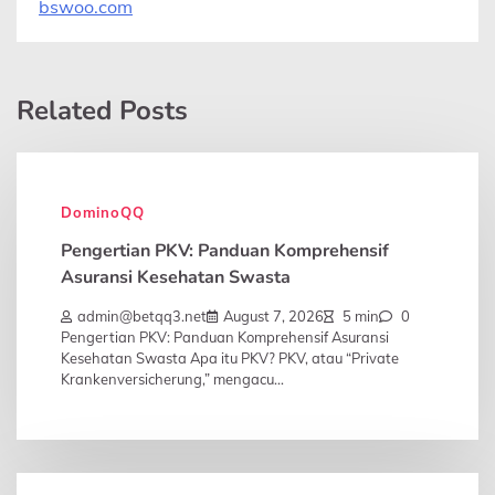
bswoo.com
Related Posts
DominoQQ
Pengertian PKV: Panduan Komprehensif
Asuransi Kesehatan Swasta
admin@betqq3.net
August 7, 2026
5 min
0
Pengertian PKV: Panduan Komprehensif Asuransi
Kesehatan Swasta Apa itu PKV? PKV, atau “Private
Krankenversicherung,” mengacu…