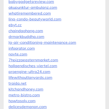
babygadgetsreview.com
akupunktur-ambulanz.com
whatiremembered.com
linq-condo-beautyworld.com
ebyt.cc
chaindaohang.com
drmarkbuddha.com
lg-air-conditioning-maintenance.com
infoorator.com
novte.com
7hpizzaeasternmarket.com
hollaendisches-viertel.com
proengine-ultra24.com
lifewithoutlanyards.com
traida.net
kitchandhoney.com
metro-bistro.com
howtosolv.com
delicesdemanon.com