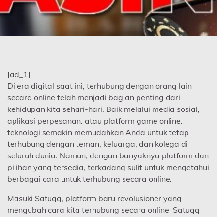
[ad_1]
Di era digital saat ini, terhubung dengan orang lain
secara online telah menjadi bagian penting dari
kehidupan kita sehari-hari. Baik melalui media sosial,
aplikasi perpesanan, atau platform game online,
teknologi semakin memudahkan Anda untuk tetap
terhubung dengan teman, keluarga, dan kolega di
seluruh dunia. Namun, dengan banyaknya platform dan
pilihan yang tersedia, terkadang sulit untuk mengetahui
berbagai cara untuk terhubung secara online.
Masuki Satuqq, platform baru revolusioner yang
mengubah cara kita terhubung secara online. Satuqq