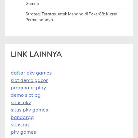
Game ini
Strategi Teratas untuk Menang di Poker88: Kuasai
Permainannya
LINK LAINNYA
daftar pkv games
slot demo gacor
pragmatic play
demo slot pg
situs pkv
situs pkv games
bandarqq
situs qq
pkv games