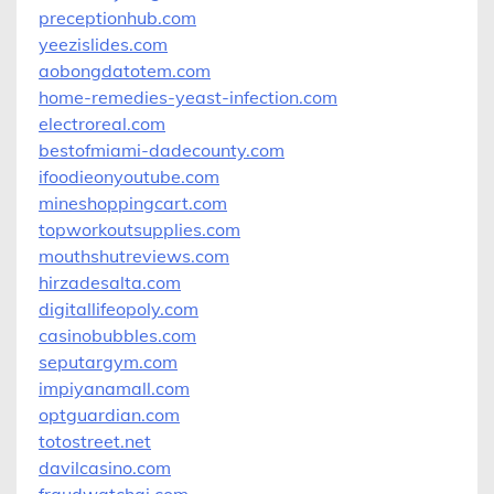
preceptionhub.com
yeezislides.com
aobongdatotem.com
home-remedies-yeast-infection.com
electroreal.com
bestofmiami-dadecounty.com
ifoodieonyoutube.com
mineshoppingcart.com
topworkoutsupplies.com
mouthshutreviews.com
hirzadesalta.com
digitallifeopoly.com
casinobubbles.com
seputargym.com
impiyanamall.com
optguardian.com
totostreet.net
davilcasino.com