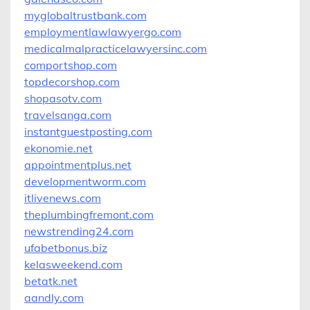
myglobaltrustbank.com
employmentlawlawyergo.com
medicalmalpracticelawyersinc.com
comportshop.com
topdecorshop.com
shopasotv.com
travelsanga.com
instantguestposting.com
ekonomie.net
appointmentplus.net
developmentworm.com
itlivenews.com
theplumbingfremont.com
newstrending24.com
ufabetbonus.biz
kelasweekend.com
betatk.net
aandly.com