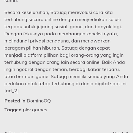
sama.
Secara keseluruhan, Satuqq merevolusi cara kita
terhubung secara online dengan menyediakan solusi
terpadu untuk jejaring sosial, game, dan banyak lagi.
Dengan fokusnya pada membangun koneksi nyata,
melindungi privasi pengguna, dan menawarkan
beragam pilihan hiburan, Satuqq dengan cepat
menjadi platform pilihan bagi orang-orang yang ingin
terhubung dengan orang lain secara online. Baik Anda
ingin ngobrol dengan teman, berbagi kabar terbaru,
atau bermain game, Satuqq memiliki semua yang Anda
perlukan untuk tetap terhubung di dunia digital saat ini.
[ad_2]
Posted in
DominoQQ
Tagged
pkv games