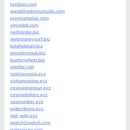
testboo.com
weddingdressstudio.com
premiumplox.com
yayosbk.com
neilhardie.biz
webmoneysurf.biz
kolohebluet.biz
shootermask.biz
busterwheel.biz
shelfari.net
casinorussia.xyz
slotumcasino.xyz
casinoglamour.xyz
casinodollars.xyz
casinojoker.xyz
pokerdewa.xyz
slot-wiki.xyz
watch2match.com
galenaseo.com