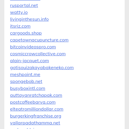
rusportal.net
watty.io
livinginthesun.info
itsriz.com
cargoods.shop
capetownacupuncture.com
bitcoinvideospro.com
cosmiccrowcollective.com
alain-jacquet.com
gotisouizakayabakeneko.com
meshpoint.me
spongebob.net
busyboxintl.com
auttayanratchapak.com
postcoffeebarva.com
elteatromilliondollar.com
burgerkingfranchise.org
vallarpadathamma.net