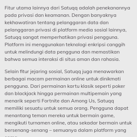
Fitur utama lainnya dari Satuqq adalah penekanannya
pada privasi dan keamanan. Dengan banyaknya
kekhawatiran tentang pelanggaran data dan
pelanggaran privasi di platform media sosial lainnya,
Satuqq sangat memperhatikan privasi pengguna.
Platform ini menggunakan teknologi enkripsi canggih
untuk melindungi data pengguna dan memastikan
bahwa semua interaksi di situs aman dan rahasia.
Selain fitur jejaring sosial, Satuqq juga menawarkan
berbagai macam permainan online untuk dinikmati
pengguna. Dari permainan kartu klasik seperti poker
dan blackjack hingga permainan multipemain yang
menarik seperti Fortnite dan Among Us, Satuqq
memiliki sesuatu untuk semua orang. Pengguna dapat
menantang teman mereka untuk bermain game,
mengikuti turnamen online, atau sekadar bermain untuk
bersenang-senang – semuanya dalam platform yang