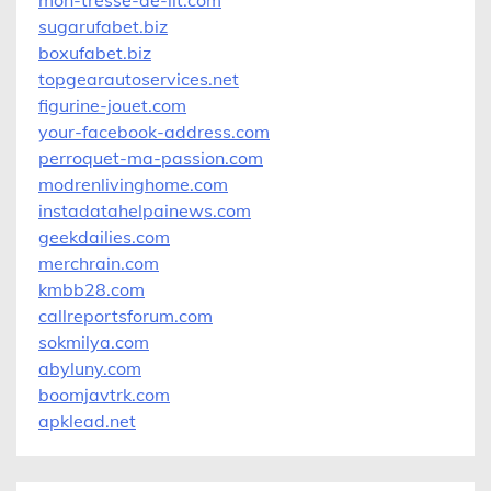
mon-tresse-de-lit.com
sugarufabet.biz
boxufabet.biz
topgearautoservices.net
figurine-jouet.com
your-facebook-address.com
perroquet-ma-passion.com
modrenlivinghome.com
instadatahelpainews.com
geekdailies.com
merchrain.com
kmbb28.com
callreportsforum.com
sokmilya.com
abyluny.com
boomjavtrk.com
apklead.net